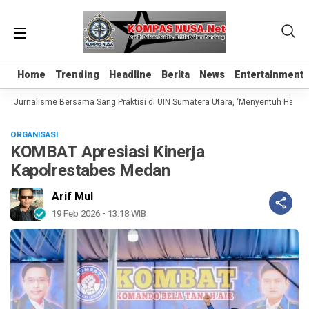
Home
Home
Trending
Trending
Headline
Headline
Berita
Berita
News
News
Entertainment
Entertainment
s Jurnalisme Bersama Sang Praktisi di UIN Sumatera Utara, ‘Menyentuh Hati Lew
ORGANISASI
KOMBAT Apresiasi Kinerja
Kapolrestabes Medan
Arif Mul
19 Feb 2026 - 13:18 WIB