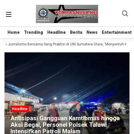
Home
Home
Trending
Trending
Headline
Headline
Berita
Berita
News
News
Entertainment
Entertainment
las Jurnalisme Bersama Sang Praktisi di UIN Sumatera Utara, ‘Menyentuh Hati Le
Headline
Antisipasi Gangguan Kamtibmas hingga
Aksi Begal, Personel Polsek Talawi
Intensifkan Patroli Malam