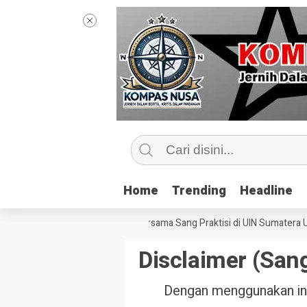
Home
Home
Trending
Trending
Headline
Headline
Mengintip Kelas Jurnalisme Bersama Sang Praktisi di UIN Sumatera Utar
Disclaimer (Sa
Dengan menggunakan inf