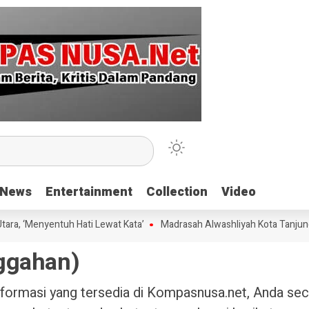
News
News
Entertainment
Entertainment
Collection
Collection
Video
Video
a, ‘Menyentuh Hati Lewat Kata’
Madrasah Alwashliyah Kota Tanjungba
nggahan)
ormasi yang tersedia di Kompasnusa.net, Anda sec