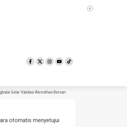
lai Gelar Validasi Akreditasi Bersama Tim Asesor BAN-PDM Tahun 2026
ara otomatis menyetujui