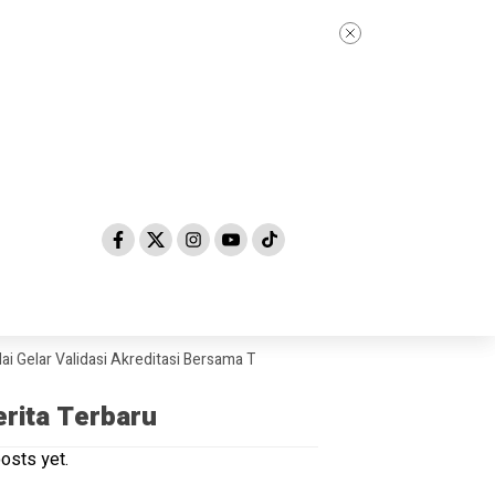
Validasi Akreditasi Bersama Tim Asesor BAN-PDM Tahun 2026
Skandal
erita Terbaru
osts yet.