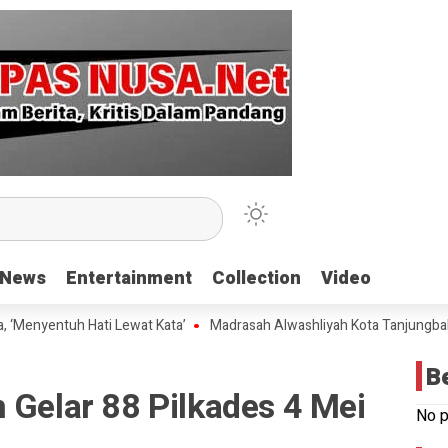
News
News
Entertainment
Entertainment
Collection
Collection
Video
Video
tuh Hati Lewat Kata’
Madrasah Alwashliyah Kota Tanjungbalai Gelar 
B
 Gelar 88 Pilkades 4 Mei
No p