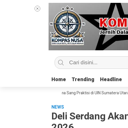
Home
Home
Trending
Trending
Headline
Headline
 Kelas Jurnalisme Bersama Sang Praktisi di UIN Sumatera Utara, ‘Menyen
NEWS
Deli Serdang Akan
2026