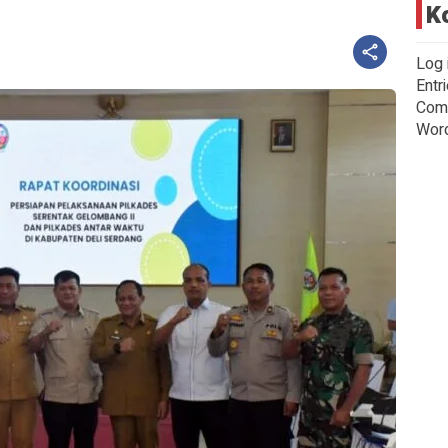
K
Log 
Entr
Com
Wor