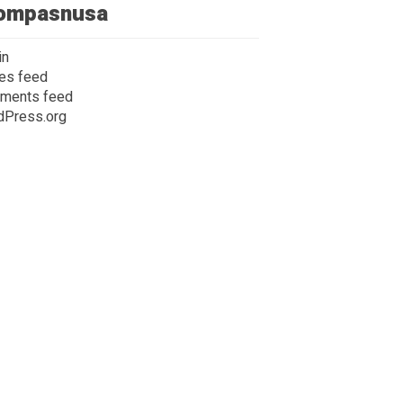
ompasnusa
in
ies feed
ments feed
dPress.org