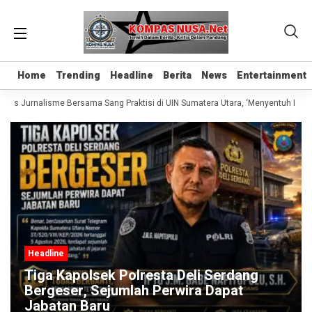
Home
Home
Trending
Trending
Headline
Headline
Berita
Berita
News
News
Entertainment
Entertainment
elas Jurnalisme Bersama Sang Praktisi di UIN Sumatera Utara, ‘Menyentuh Hati L
Headline
Tiga Kapolsek Polresta Deli Serdang
Bergeser, Sejumlah Perwira Dapat
Jabatan Baru