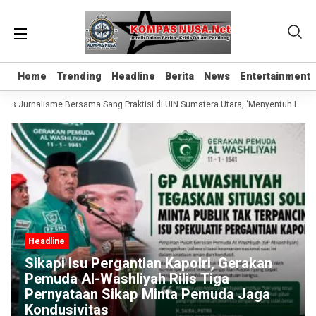
Home
Home
Trending
Trending
Headline
Headline
Berita
Berita
News
News
Entertainment
Entertainment
las Jurnalisme Bersama Sang Praktisi di UIN Sumatera Utara, ‘Menyentuh Hati Le
Headline
Sikapi Isu Pergantian Kapolri, Gerakan
Pemuda Al-Washliyah Rilis Tiga
Pernyataan Sikap Minta Pemuda Jaga
Kondusivitas