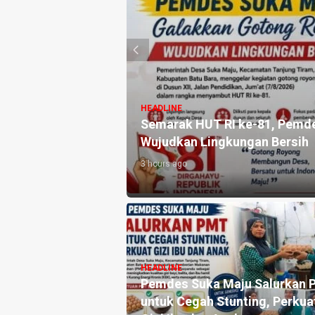
HEADLINE
ugaan Penjualan
Semarak HUT RI ke-81, Pemd
rat Sumut
Wujudkan Lingkungan Bersih
3 hours ago
antian Kapolri,
HEADLINE
a Al-Washliyah
Pemdes Suka Maju Salurkan
nyataan Sikap Minta
untuk Cegah Stunting, Perkua