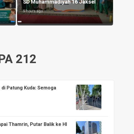
SD Muhammadiyah 16 Jaksel
Pols
5 hours ago
14 hour
PA 212
a di Patung Kuda: Semoga
ai Thamrin, Putar Balik ke HI