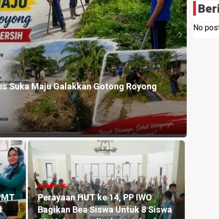
Ber
No post
HEADLI
es Suka Maju Galakkan Gotong Royong
Mahas
Lahan
7 hours
HEADLINE
 PMT
Perayaan HUT ke 14, PP IWO
HEADLI
t
Bagikan Bea Siswa Untuk 8 Siswa
Pencu