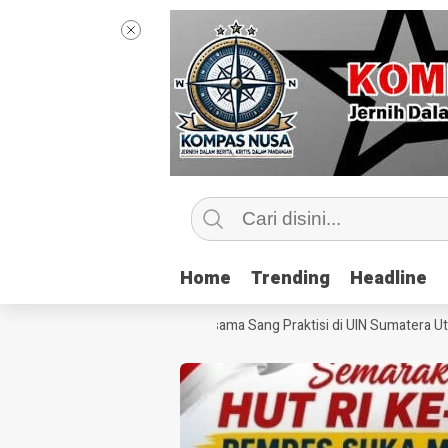
Home
Home
Trending
Trending
Headline
Headline
engintip Kelas Jurnalisme Bersama Sang Praktisi di UIN Sumatera Utara,