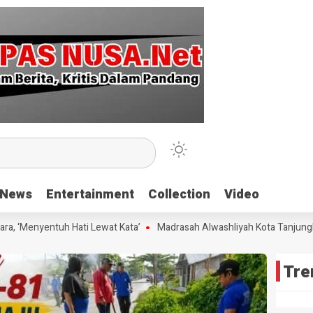
News
News
Entertainment
Entertainment
Collection
Collection
Video
Video
 ‘Menyentuh Hati Lewat Kata’
Madrasah Alwashliyah Kota Tanjungbala
Tre