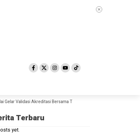
r Validasi Akreditasi Bersama Tim Asesor BAN-PDM Tahun 2026
Skand
erita Terbaru
osts yet.