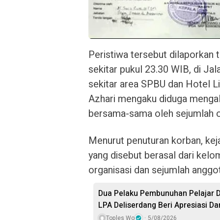
Medan
Peristiwa tersebut dilaporkan 
– Kompasnusa.net/ Dugaan ti
sekitar pukul 23.30 WIB, di Ja
sekitar area SPBU dan Hotel L
Azhari mengaku diduga mengala
bersama-sama oleh sejumlah o
Menurut penuturan korban, keja
yang disebut berasal dari kel
organisasi dan sejumlah anggo
Dua Pelaku Pembunuhan Pelajar D
LPA Deliserdang Beri Apresiasi 
Toples Wo
5/08/2026