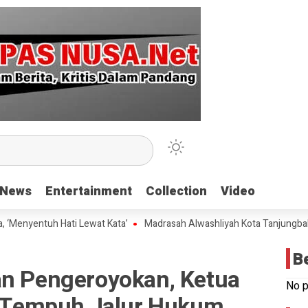
News
News
Entertainment
Entertainment
Collection
Collection
Video
Video
entuh Hati Lewat Kata’
Madrasah Alwashliyah Kota Tanjungbalai Gela
B
an Pengeroyokan, Ketua
No p
Tempuh Jalur Hukum