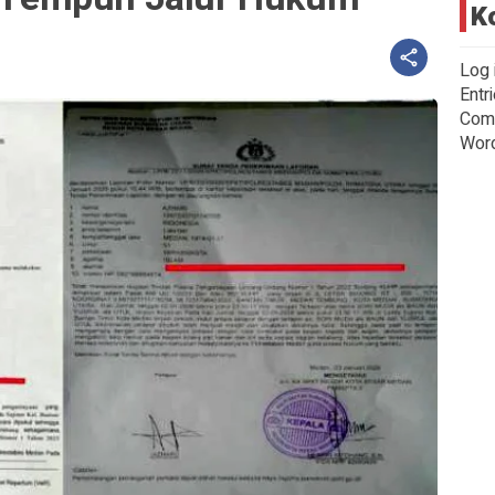
K
Log 
Entr
Com
Wor