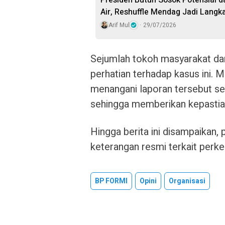
Presiden Butuh Sosok Potensial 
Air, Reshuffle Mendag Jadi Langk
Arif Mul
29/07/2026
Sejumlah tokoh masyarakat dan
perhatian terhadap kasus ini.
menangani laporan tersebut sec
sehingga memberikan kepastian
Hingga berita ini disampaikan,
keterangan resmi terkait per
BP FORMI
Opini
Organisasi