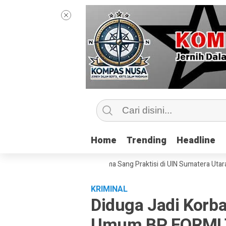
Home
Home
Trending
Trending
Headline
Headline
tip Kelas Jurnalisme Bersama Sang Praktisi di UIN Sumatera Utara, ‘Meny
KRIMINAL
Diduga Jadi Korb
Umum BP FORMI 