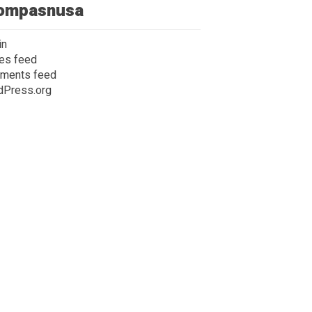
ompasnusa
in
ies feed
ments feed
dPress.org