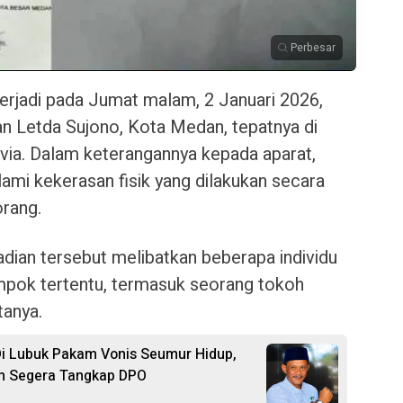
Perbesar
terjadi pada Jumat malam, 2 Januari 2026,
ndak kekerasan kembali mencuat di Kota Medan. Azhari, Ketua 
lan Letda Sujono, Kota Medan, tepatnya di
ivia. Dalam keterangannya kepada aparat,
mi kekerasan fisik yang dilakukan secara
rang.
dian tersebut melibatkan beberapa individu
ompok tertentu, termasuk seorang tokoh
tanya.
i Lubuk Pakam Vonis Seumur Hidup,
Dan Segera Tangkap DPO