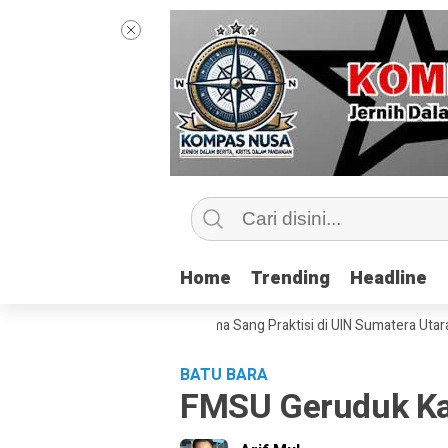
Home
Home
Trending
Trending
Headline
Headline
ip Kelas Jurnalisme Bersama Sang Praktisi di UIN Sumatera Utara, ‘Menye
BATU BARA
FMSU Geruduk Kan