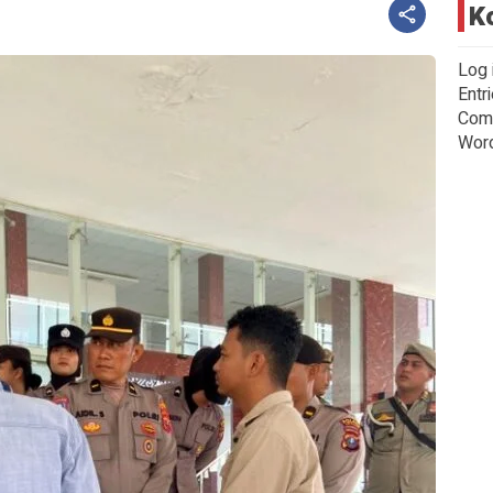
K
Log 
Entr
Com
Wor