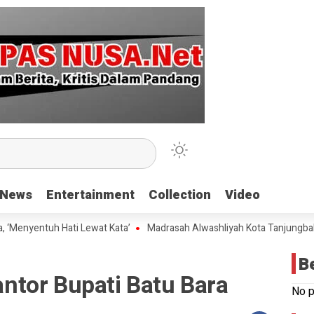
News
News
Entertainment
Entertainment
Collection
Collection
Video
Video
ntuh Hati Lewat Kata’
Madrasah Alwashliyah Kota Tanjungbalai Gela
B
tor Bupati Batu Bara
No p