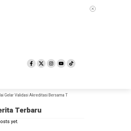
r Validasi Akreditasi Bersama Tim Asesor BAN-PDM Tahun 2026
Skanda
erita Terbaru
osts yet.