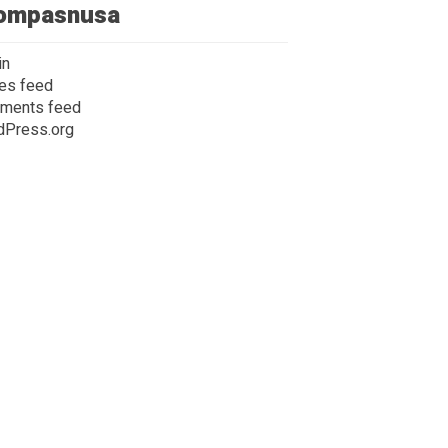
ompasnusa
in
ies feed
ments feed
dPress.org