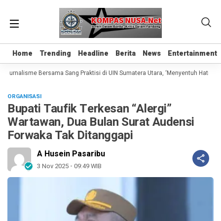
Home
Home
Trending
Trending
Headline
Headline
Berita
Berita
News
News
Entertainment
Entertainment
 Jurnalisme Bersama Sang Praktisi di UIN Sumatera Utara, ‘Menyentuh Hati Lewat
ORGANISASI
Bupati Taufik Terkesan “Alergi”
Wartawan, Dua Bulan Surat Audensi
Forwaka Tak Ditanggapi
A Husein Pasaribu
3 Nov 2025 - 09:49 WIB