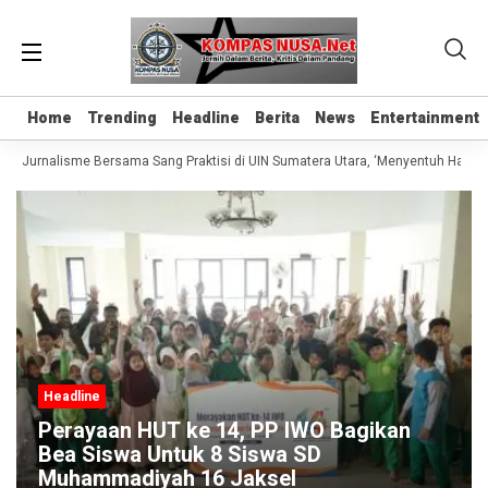
Home
Home
Trending
Trending
Headline
Headline
Berita
Berita
News
News
Entertainment
Entertainment
as Jurnalisme Bersama Sang Praktisi di UIN Sumatera Utara, ‘Menyentuh Hati Lew
Headline
Perayaan HUT ke 14, PP IWO Bagikan
Bea Siswa Untuk 8 Siswa SD
Muhammadiyah 16 Jaksel