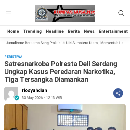
Home
Home
Trending
Trending
Headline
Headline
Berita
Berita
News
News
Entertainment
Entertainment
s Jurnalisme Bersama Sang Praktisi di UIN Sumatera Utara, ‘Menyentuh Hati Lew
PERISTIWA
Satresnarkoba Polresta Deli Serdang
Ungkap Kasus Peredaran Narkotika,
Tiga Tersangka Diamankan
riosyahdian
30 May 2026 - 12:13 WIB