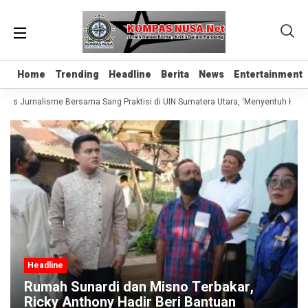
Home
Home
Trending
Trending
Headline
Headline
Berita
Berita
News
News
Entertainment
Entertainment
las Jurnalisme Bersama Sang Praktisi di UIN Sumatera Utara, ‘Menyentuh Hati Le
Headline
Rumah Sunardi dan Misno Terbakar,
Ricky Anthony Hadir Beri Bantuan