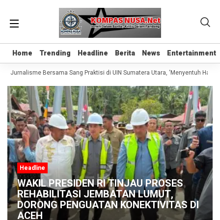
Home
Home
Trending
Trending
Headline
Headline
Berita
Berita
News
News
Entertainment
Entertainment
as Jurnalisme Bersama Sang Praktisi di UIN Sumatera Utara, ‘Menyentuh Hati Lew
Headline
WAKIL PRESIDEN RI TINJAU PROSES
REHABILITASI JEMBATAN LUMUT,
DORONG PENGUATAN KONEKTIVITAS DI
ACEH