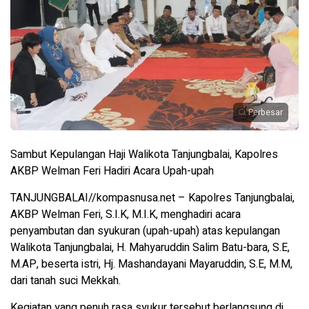
Perbesar
Sambut Kepulangan Haji Walikota Tanjungbalai, Kapolres
AKBP Welman Feri Hadiri Acara Upah-upah
TANJUNGBALAI//kompasnusa.net – Kapolres Tanjungbalai,
AKBP Welman Feri, S.I.K, M.I.K, menghadiri acara
penyambutan dan syukuran (upah-upah) atas kepulangan
Walikota Tanjungbalai, H. Mahyaruddin Salim Batu-bara, S.E,
M.AP, beserta istri, Hj. Mashandayani Mayaruddin, S.E, M.M,
dari tanah suci Mekkah.
Kegiatan yang penuh rasa syukur tersebut berlangsung di