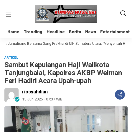
Home
Home
Trending
Trending
Headline
Headline
Berita
Berita
News
News
Entertainment
Entertainment
as Jurnalisme Bersama Sang Praktisi di UIN Sumatera Utara, ‘Menyentuh Hati Le
ARTIKEL
Sambut Kepulangan Haji Walikota
Tanjungbalai, Kapolres AKBP Welman
Feri Hadiri Acara Upah-upah
riosyahdian
15 Jun 2026 - 07:37 WIB