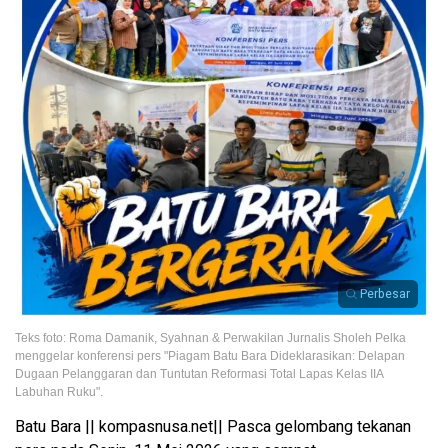
Perbesar
Teks foto: Roma Damanik, Syahnan & Perwakilan Jurnalis Sholeh Pelka
menggelar konferensi pers "Piagam Batu Bara Dideklarasikan: Delapan
Dugaan Pelanggaran dan Tuntutan Reformasi Total Lapas Kelas IIA
Labuhan Ruku".
Batu Bara || kompasnusa.net|| Pasca gelombang tekanan