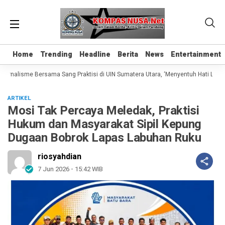
Home
Home
Trending
Trending
Headline
Headline
Berita
Berita
News
News
Entertainment
Entertainment
rnalisme Bersama Sang Praktisi di UIN Sumatera Utara, ‘Menyentuh Hati Lewat Ka
ARTIKEL
Mosi Tak Percaya Meledak, Praktisi
Hukum dan Masyarakat Sipil Kepung
Dugaan Bobrok Lapas Labuhan Ruku
riosyahdian
7 Jun 2026 - 15:42 WIB