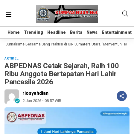
Home
Home
Trending
Trending
Headline
Headline
Berita
Berita
News
News
Entertainment
Entertainment
s Jurnalisme Bersama Sang Praktisi di UIN Sumatera Utara, ‘Menyentuh Hati Lewa
ARTIKEL
ABPEDNAS Cetak Sejarah, Raih 100
Ribu Anggota Bertepatan Hari Lahir
Pancasila 2026
riosyahdian
2 Jun 2026 - 08:57 WIB