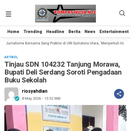
Home
Home
Trending
Trending
Headline
Headline
Berita
Berita
News
News
Entertainment
Entertainment
s Jurnalisme Bersama Sang Praktisi di UIN Sumatera Utara, ‘Menyentuh Hati Lewa
ARTIKEL
Tinjau SDN 104232 Tanjung Morawa,
Bupati Deli Serdang Soroti Pengadaan
Buku Sekolah
riosyahdian
8 May 2026 - 15:52 WIB