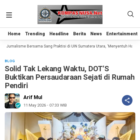
Home
Home
Trending
Trending
Headline
Headline
Berita
Berita
News
News
Entertainment
Entertainment
s Jurnalisme Bersama Sang Praktisi di UIN Sumatera Utara, ‘Menyentuh Hati Lewa
BLOG
Solid Tak Lekang Waktu, DOT’S
Buktikan Persaudaraan Sejati di Rumah
Pendiri
Arif Mul
11 May 2026 - 07:33 WIB