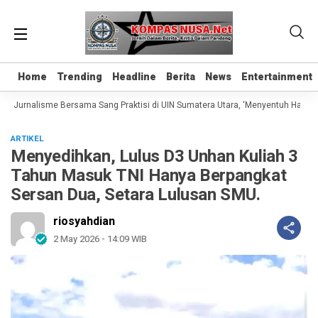
Home
Home
Trending
Trending
Headline
Headline
Berita
Berita
News
News
Entertainment
Entertainment
s Jurnalisme Bersama Sang Praktisi di UIN Sumatera Utara, ‘Menyentuh Hati Lewa
ARTIKEL
Menyedihkan, Lulus D3 Unhan Kuliah 3
Tahun Masuk TNI Hanya Berpangkat
Sersan Dua, Setara Lulusan SMU.
riosyahdian
2 May 2026 - 14:09 WIB