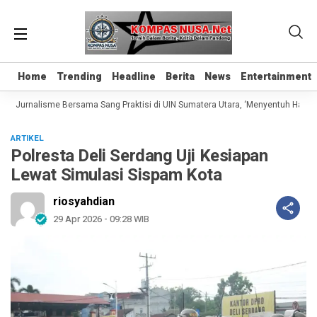
Home
Home
Trending
Trending
Headline
Headline
Berita
Berita
News
News
Entertainment
Entertainment
as Jurnalisme Bersama Sang Praktisi di UIN Sumatera Utara, ‘Menyentuh Hati Lew
ARTIKEL
Polresta Deli Serdang Uji Kesiapan
Lewat Simulasi Sispam Kota
riosyahdian
29 Apr 2026 - 09:28 WIB