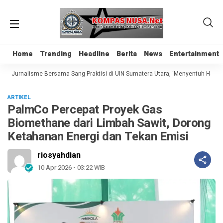
Home
Home
Trending
Trending
Headline
Headline
Berita
Berita
News
News
Entertainment
Entertainment
as Jurnalisme Bersama Sang Praktisi di UIN Sumatera Utara, ‘Menyentuh Hati Lew
ARTIKEL
PalmCo Percepat Proyek Gas
Biomethane dari Limbah Sawit, Dorong
Ketahanan Energi dan Tekan Emisi
riosyahdian
10 Apr 2026 - 03:22 WIB