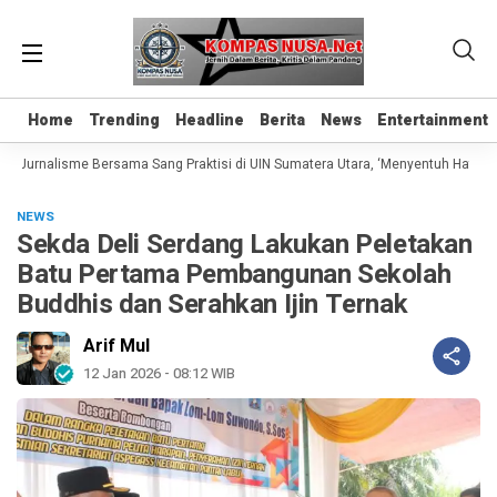
Home
Home
Trending
Trending
Headline
Headline
Berita
Berita
News
News
Entertainment
Entertainment
 Jurnalisme Bersama Sang Praktisi di UIN Sumatera Utara, ‘Menyentuh Hati Lewat
NEWS
Sekda Deli Serdang Lakukan Peletakan
Batu Pertama Pembangunan Sekolah
Buddhis dan Serahkan Ijin Ternak
Arif Mul
12 Jan 2026 - 08:12 WIB