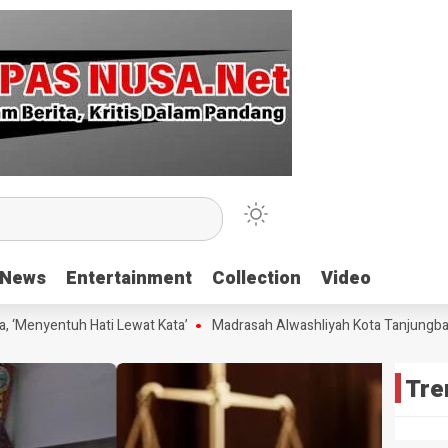
News
News
Entertainment
Entertainment
Collection
Collection
Video
Video
nyentuh Hati Lewat Kata’
Madrasah Alwashliyah Kota Tanjungbalai Ge
Tre