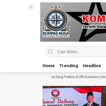
Home
Home
Trending
Trending
Headline
Headline
ntip Kelas Jurnalisme Bersama Sang Praktisi di UIN Sumatera Utara, ‘Me