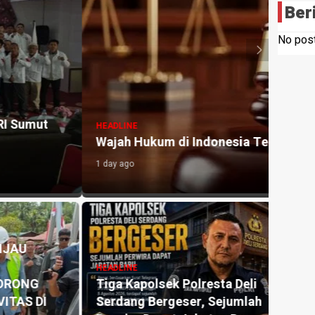
Ber
No post
HEADLI
HUT K
rcermin dalam Sengketa Lahan SHM 74.
Siap 
4 hours
HEADLI
Kapol
HEADLINE
TP PKK) Kabupaten Deli Serdang
Geng