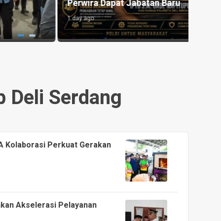
menggelar LP3PKK Tahun 2026
Celur
1 day ago
5 hours
 Deli Serdang
A Kolaborasi Perkuat Gerakan
ankan Akselerasi Pelayanan