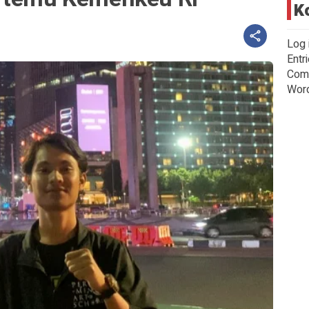
K
Log 
Entr
Com
Wor