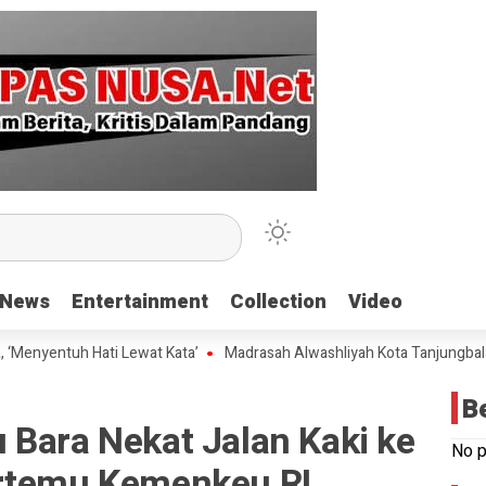
News
News
Entertainment
Entertainment
Collection
Collection
Video
Video
entuh Hati Lewat Kata’
Madrasah Alwashliyah Kota Tanjungbalai Gela
B
 Bara Nekat Jalan Kaki ke
No p
ertemu Kemenkeu RI