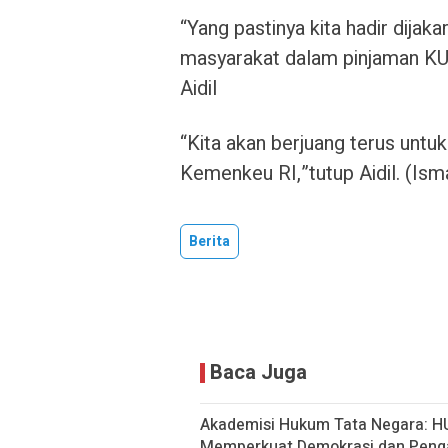
“Yang pastinya kita hadir dijak
masyarakat dalam pinjaman KUR
Aidil
“Kita akan berjuang terus untu
Kemenkeu RI,”tutup Aidil. (Isma
Berita
Baca Juga
Akademisi Hukum Tata Negara: H
Memperkuat Demokrasi dan Peng