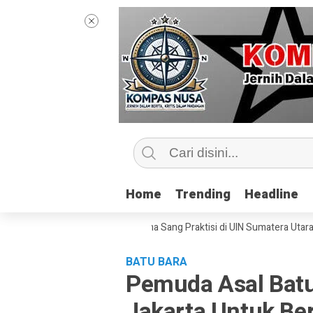
Home
Home
Trending
Trending
Headline
Headline
ip Kelas Jurnalisme Bersama Sang Praktisi di UIN Sumatera Utara, ‘Meny
BATU BARA
Pemuda Asal Batu
Jakarta Untuk B