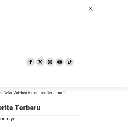
r Validasi Akreditasi Bersama Tim Asesor BAN-PDM Tahun 2026
Skand
erita Terbaru
osts yet.