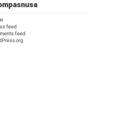
ompasnusa
in
ies feed
ments feed
dPress.org