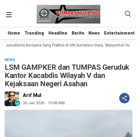
Home
Home
Trending
Trending
Headline
Headline
Berita
Berita
News
News
Entertainment
Entertainment
 Jurnalisme Bersama Sang Praktisi di UIN Sumatera Utara, ‘Menyentuh Hati Lewa
NEWS
LSM GAMPKER dan TUMPAS Geruduk
Kantor Kacabdis Wilayah V dan
Kejaksaan Negeri Asahan
Arif Mul
30 Jan 2026 - 15:08 WIB