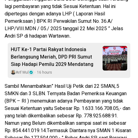
lagi pembayaran yang tidak Sesuai Ketentuan. Hal ini
dipertegas dengan adanya LHP ( Laporan Hasil
Pemeriksaan ) BPK RI Perwakilan Sumut No. 36.A/
LHP/VIII.MDN / 05./ 2025 tanggal 22 Mei 2025 ” Jelas
Andri SP di hadapan Wartawan..
HUT Ke-1 Partai Rakyat Indonesia
Berlangsung Meriah, DPD PRI Sumut
Siap Hadapi Pemilu 2029 Mendatang
Arif Mul
16 hours
Sambil Menambahkan” Hasil Uji Petik dari 22 SMAN,.5
SMKN dan 3 SLBN. Ternyata Badan Pemeriksa Keuangan
(BPK – RI ) menemukan adanya Pembayaran yang tidak
Sesuai Ketentuan yaitu Sebesar Rp. 1.633.166.708.05,- dan
yang telah dikembalikan sebesar Rp. 778.925.688.91.
Namun yang Belum dikembalikan sampai saat ini sebesar
Rp. 854.441.019.14.Termasuk Diantara nya SMAN 1 Kisaran
Sebesar Rp.177.504.000,- ” Beber Andri SP saat Berorasi.