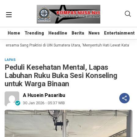
Home
Home
Trending
Trending
Headline
Headline
Berita
Berita
News
News
Entertainment
Entertainment
ersama Sang Praktisi di UIN Sumatera Utara, ‘Menyentuh Hati Lewat Kata’
Ma
LAPAS
Peduli Kesehatan Mental, Lapas
Labuhan Ruku Buka Sesi Konseling
untuk Warga Binaan
A Husein Pasaribu
30 Jan 2026 - 05:37 WIB