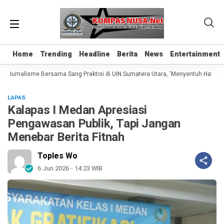
Home
Home
Trending
Trending
Headline
Headline
Berita
Berita
News
News
Entertainment
Entertainment
 Jurnalisme Bersama Sang Praktisi di UIN Sumatera Utara, ‘Menyentuh Hati Lewat
LAPAS
Kalapas I Medan Apresiasi
Pengawasan Publik, Tapi Jangan
Menebar Berita Fitnah
Toples Wo
6 Jun 2026 - 14:23 WIB