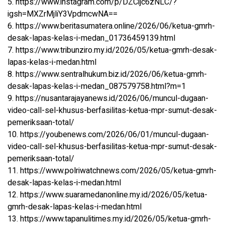
5. https://www.instagram.com/p/DZCijc6zNLC/?
igsh=MXZrMjliY3VpdmcwNA==
6. https://www.beritasumatera.online/2026/06/ketua-gmrh-
desak-lapas-kelas-i-medan_01736459139.html
7. https://www.tribunziro.my.id/2026/05/ketua-gmrh-desak-
lapas-kelas-i-medan.html
8. https://www.sentralhukum.biz.id/2026/06/ketua-gmrh-
desak-lapas-kelas-i-medan_087579758.html?m=1
9. https://nusantarajayanews.id/2026/06/muncul-dugaan-
video-call-sel-khusus-berfasilitas-ketua-mpr-sumut-desak-
pemeriksaan-total/
10. https://youbenews.com/2026/06/01/muncul-dugaan-
video-call-sel-khusus-berfasilitas-ketua-mpr-sumut-desak-
pemeriksaan-total/
11. https://www.polriwatchnews.com/2026/05/ketua-gmrh-
desak-lapas-kelas-i-medan.html
12. https://www.suaramedanonline.my.id/2026/05/ketua-
gmrh-desak-lapas-kelas-i-medan.html
13. https://www.tapanulitimes.my.id/2026/05/ketua-gmrh-