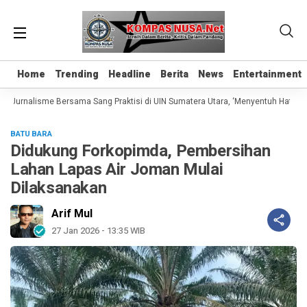
Home
Home
Trending
Trending
Headline
Headline
Berita
Berita
News
News
Entertainment
Entertainment
 Jurnalisme Bersama Sang Praktisi di UIN Sumatera Utara, ‘Menyentuh Hati Lewa
BATU BARA
Didukung Forkopimda, Pembersihan
Lahan Lapas Air Joman Mulai
Dilaksanakan
Arif Mul
27 Jan 2026 - 13:35 WIB