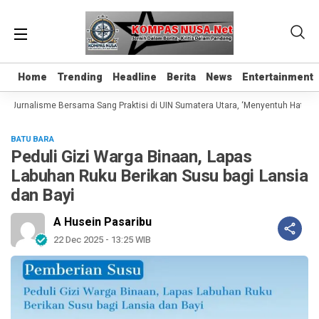
Home
Home
Trending
Trending
Headline
Headline
Berita
Berita
News
News
Entertainment
Entertainment
 Jurnalisme Bersama Sang Praktisi di UIN Sumatera Utara, ‘Menyentuh Hati Lewat
BATU BARA
Peduli Gizi Warga Binaan, Lapas
Labuhan Ruku Berikan Susu bagi Lansia
dan Bayi
A Husein Pasaribu
22 Dec 2025 - 13:25 WIB