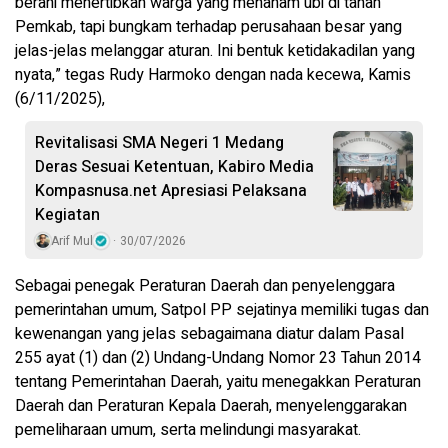
berani menertibkan warga yang menanam ubi di tanah
Pemkab, tapi bungkam terhadap perusahaan besar yang
jelas-jelas melanggar aturan. Ini bentuk ketidakadilan yang
nyata,” tegas Rudy Harmoko dengan nada kecewa, Kamis
(6/11/2025),
Revitalisasi SMA Negeri 1 Medang
Deras Sesuai Ketentuan, Kabiro Media
Kompasnusa.net Apresiasi Pelaksana
Kegiatan
Arif Mul
30/07/2026
Sebagai penegak Peraturan Daerah dan penyelenggara
pemerintahan umum, Satpol PP sejatinya memiliki tugas dan
kewenangan yang jelas sebagaimana diatur dalam Pasal
255 ayat (1) dan (2) Undang-Undang Nomor 23 Tahun 2014
tentang Pemerintahan Daerah, yaitu menegakkan Peraturan
Daerah dan Peraturan Kepala Daerah, menyelenggarakan
pemeliharaan umum, serta melindungi masyarakat.