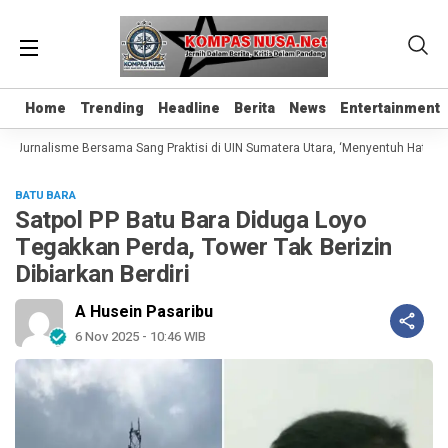
Home
Home
Trending
Trending
Headline
Headline
Berita
Berita
News
News
Entertainment
Entertainment
 Jurnalisme Bersama Sang Praktisi di UIN Sumatera Utara, ‘Menyentuh Hati Lewa
BATU BARA
Satpol PP Batu Bara Diduga Loyo
Tegakkan Perda, Tower Tak Berizin
Dibiarkan Berdiri
A Husein Pasaribu
6 Nov 2025 - 10:46 WIB