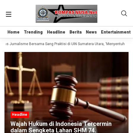
Home
Home
Trending
Trending
Headline
Headline
Berita
Berita
News
News
Entertainment
Entertainment
elas Jurnalisme Bersama Sang Praktisi di UIN Sumatera Utara, ‘Menyentuh Hati 
Headline
Wajah Hukum di Indonesia Tercermin
dalam Sengketa Lahan SHM 74.