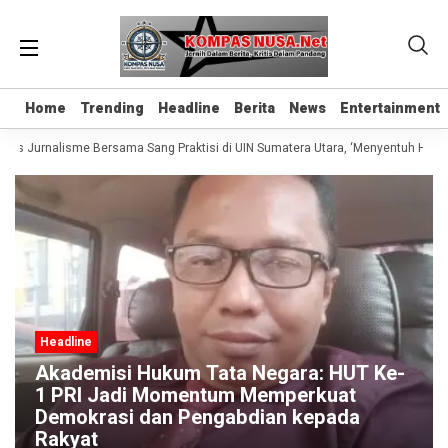
Home
Home
Trending
Trending
Headline
Headline
Berita
Berita
News
News
Entertainment
Entertainment
las Jurnalisme Bersama Sang Praktisi di UIN Sumatera Utara, ‘Menyentuh Hati L
Headline
Akademisi Hukum Tata Negara: HUT Ke-
1 PRI Jadi Momentum Memperkuat
Demokrasi dan Pengabdian kepada
Rakyat