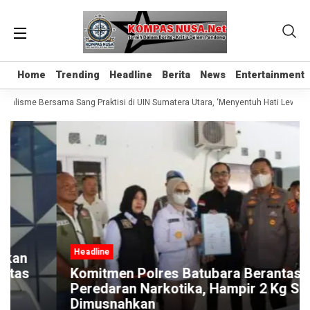
Home
Home
Trending
Trending
Headline
Headline
Berita
Berita
News
News
Entertainment
Entertainment
rnalisme Bersama Sang Praktisi di UIN Sumatera Utara, ‘Menyentuh Hati Lewat Ka
Headline
Komitmen Polres Batubara Berantas
Peredaran Narkotika, Hampir 2 Kg Sabu
Dimusnahkan