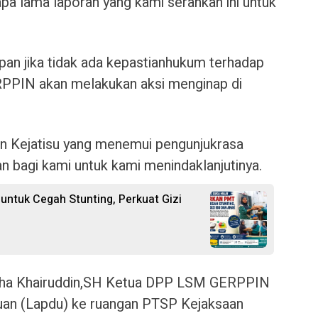
a lama laporan yang kami serahkan ini untuk
an jika tidak ada kepastianhukum terhadap
RPPIN akan melakukan aksi menginap di
en Kejatisu yang menemui pengunjukrasa
 bagi kami untuk kami menindaklanjutinya.
ntuk Cegah Stunting, Perkuat Gizi
dha Khairuddin,SH Ketua DPP LSM GERPPIN
an (Lapdu) ke ruangan PTSP Kejaksaan