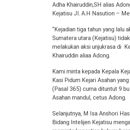
Adha Khairuddin,SH alias Adon
Kejatisu Jl. A.H Nasution – 
“Kejadian tiga tahun yang lalu a
Sumatera utara (Kejatisu) tida
melakukan aksi unjukrasa di K
Khairuddin aliaa Adong.
Kami minta kepada Kepala Kej
Kasi Pidum Kejari Asahan yan
(Pasal 365) cuma dituntut 9 b
Asahan mandul, cetus Adong.
Selanjutnya, M Isa Anshori Ha
Bidang Intelijen Kejatisu meng