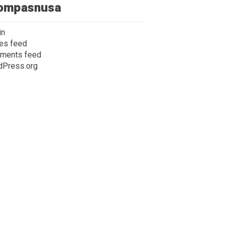
ompasnusa
in
ies feed
ments feed
dPress.org