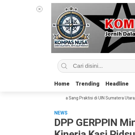
Home
Home
Trending
Trending
Headline
Headline
Kelas Jurnalisme Bersama Sang Praktisi di UIN Sumatera Utara, ‘Menyent
NEWS
DPP GERPPIN Mint
Kinerja Kasi Pids