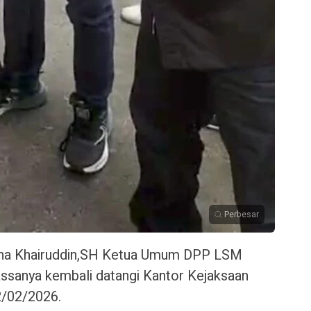
Perbesar
ha Khairuddin,SH Ketua Umum DPP LSM
sanya kembali datangi Kantor Kejaksaan
2/02/2026.