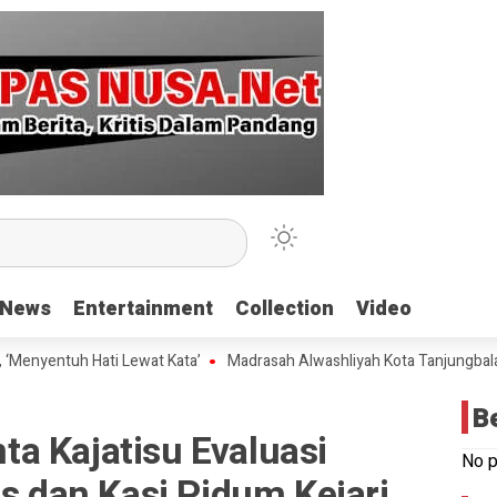
News
News
Entertainment
Entertainment
Collection
Collection
Video
Video
uh Hati Lewat Kata’
Madrasah Alwashliyah Kota Tanjungbalai Gelar V
B
a Kajatisu Evaluasi
No p
us dan Kasi Pidum Kejari