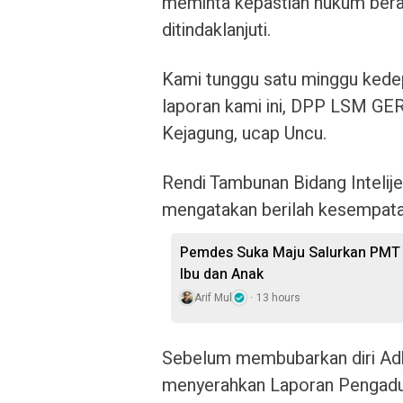
meminta kepastian hukum berap
ditindaklanjuti.
Kami tunggu satu minggu kedep
laporan kami ini, DPP LSM GE
Kejagung, ucap Uncu.
Rendi Tambunan Bidang Intelij
mengatakan berilah kesempatan
Pemdes Suka Maju Salurkan PMT u
Ibu dan Anak
Arif Mul
13 hours
Sebelum membubarkan diri A
menyerahkan Laporan Pengadu