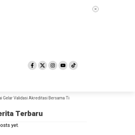
alidasi Akreditasi Bersama Tim Asesor BAN-PDM Tahun 2026
Skandal 
erita Terbaru
osts yet.