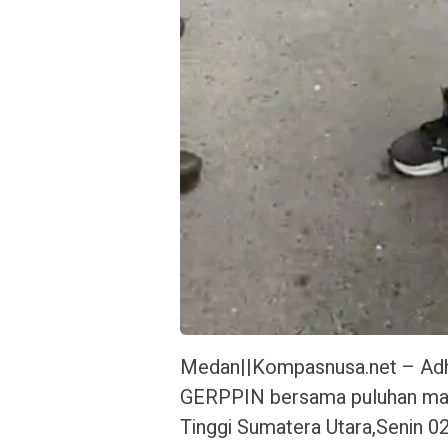
Medan||Kompasnusa.net – Ad
GERPPIN bersama puluhan mas
Tinggi Sumatera Utara,Senin 0