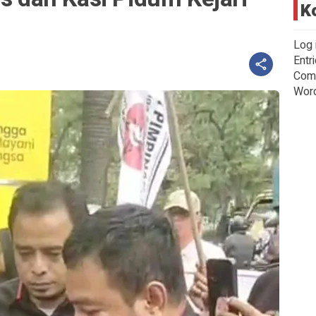
K
Log 
Entr
Com
Wor