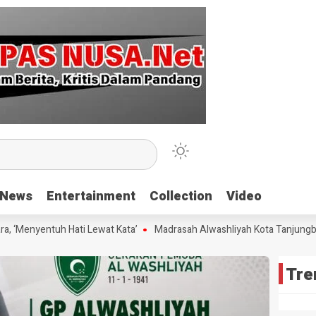
News
News
Entertainment
Entertainment
Collection
Collection
Video
Video
Menyentuh Hati Lewat Kata’
Madrasah Alwashliyah Kota Tanjungbalai 
Tre