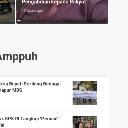
Langsa
Mala
20 hours ago
11 hour
Amppuh
ksa Bupati Serdang Bedagai
 Dapur MBG
 KPK RI Tangkap ‘Pemain’
ai