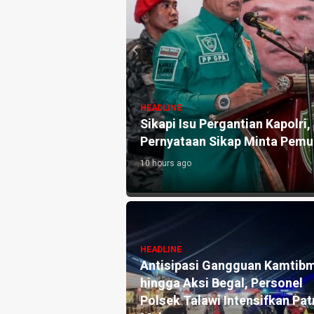
HEADLINE
liyah Rilis Tiga
1,2 Kg Sabu Dimusnahkan Polr
Edarkan Ribuan Dosis Narkob
14 hours ago
HEADLINE
um Tata Negara:
LBH Amanat Nasional
 Jadi Momentum
Sosialisasikan UU ITE kepada
emokrasi dan
Siswa SMK Negeri 1 Tanjung