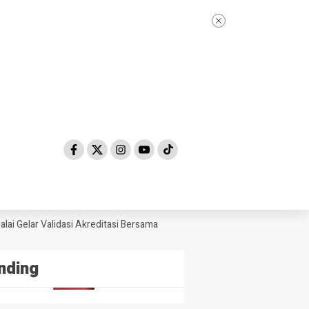
Gelar Validasi Akreditasi Bersama Tim Asesor BAN-PDM Tahun 2026
S
nding