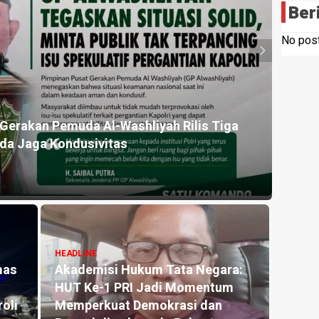
Ber
No post
HEADLI
esta Deli Serdang, Tiga Tersangka Gagal
Sikap
a
Perny
10 hour
HEADLINE
Lakukan Pemeliharaan Oprit
HEADLI
Jembatan Batang Serangan,
Anti
Hutama Karya Uji Coba
hingg
Contraflow di KM 55 Tol Binjai–
Polse