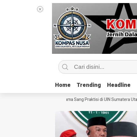
Home
Home
Trending
Trending
Headline
Headline
gintip Kelas Jurnalisme Bersama Sang Praktisi di UIN Sumatera Utara, ‘