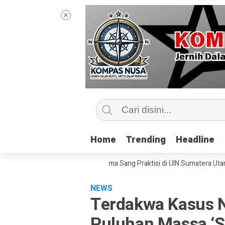
Home
Home
Trending
Trending
Headline
Headline
p Kelas Jurnalisme Bersama Sang Praktisi di UIN Sumatera Utara, ‘Menye
NEWS
Terdakwa Kasus N
Puluhan Massa ‘S