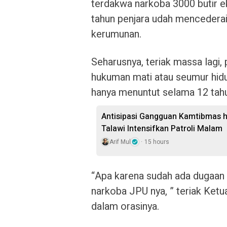
terdakwa narkoba 3000 butir ek
tahun penjara udah mencederai 
kerumunan.
Seharusnya, teriak massa lagi,
hukuman mati atau seumur hidu
hanya menuntut selama 12 tahu
Antisipasi Gangguan Kamtibmas hi
Talawi Intensifkan Patroli Malam
Arif Mul
15 hours
“Apa karena sudah ada dugaan
narkoba JPU nya, ” teriak Ket
dalam orasinya.