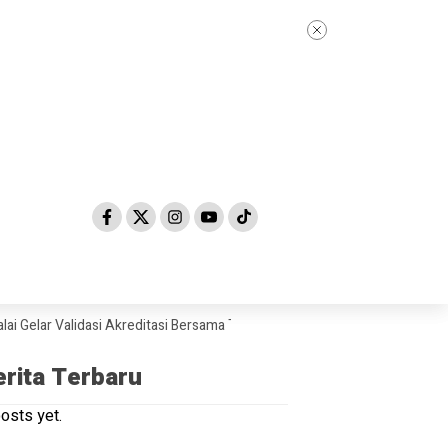
 Validasi Akreditasi Bersama Tim Asesor BAN-PDM Tahun 2026
Skanda
erita Terbaru
osts yet.