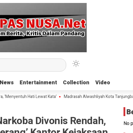
News
News
Entertainment
Entertainment
Collection
Collection
Video
Video
ntuh Hati Lewat Kata’
Madrasah Alwashliyah Kota Tanjungbalai Gelar
B
arkoba Divonis Rendah,
No p
erang’ Kantor Kejaksaan