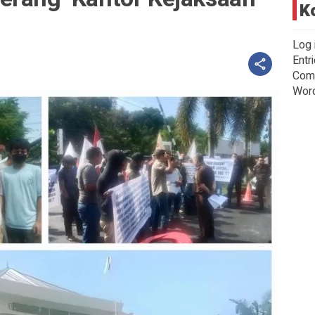
K
Log 
Entr
Com
Wor