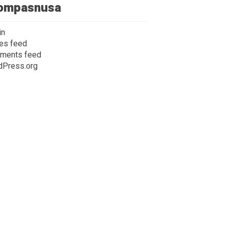
ompasnusa
in
ies feed
ments feed
dPress.org