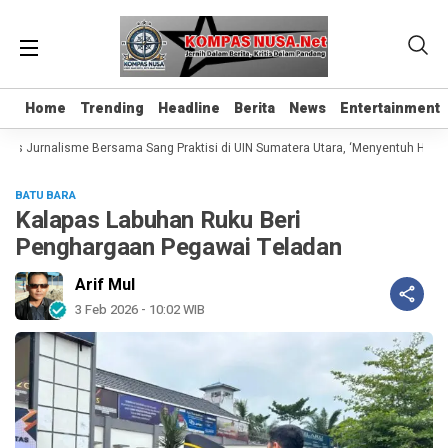
Home
Home
Trending
Trending
Headline
Headline
Berita
Berita
News
News
Entertainment
Entertainment
as Jurnalisme Bersama Sang Praktisi di UIN Sumatera Utara, ‘Menyentuh Hati Le
BATU BARA
Kalapas Labuhan Ruku Beri
Penghargaan Pegawai Teladan
Arif Mul
3 Feb 2026 - 10:02 WIB