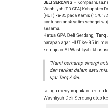
DELI SERDANG
– Kompasnusa.net
Washliyah (PD GPA) Kabupaten De
(HUT) ke-85 pada Kamis (15/01/20
santunan anak yatim sebagai wuj
sesama.
Ketua GPA Deli Serdang,
Tarq 
harapan agar HUT ke-85 ini m
kemajuan Al Washliyah, khusus
“Kami berharap sinergi ant
dan terikat dalam satu mis
ujar Tarq Adel.
Ia juga menyampaikan terima k
Washliyah Deli Serdang atas k