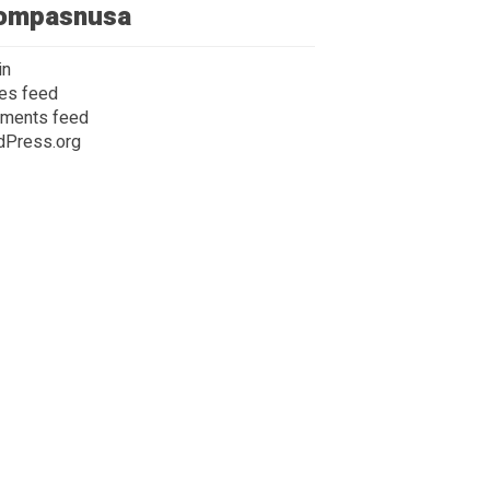
ompasnusa
in
ies feed
ments feed
dPress.org