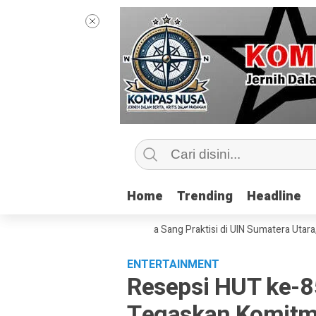
Home
Home
Trending
Trending
Headline
Headline
 Kelas Jurnalisme Bersama Sang Praktisi di UIN Sumatera Utara, ‘Menyen
ENTERTAINMENT
Resepsi HUT ke-8
Tegaskan Komitm