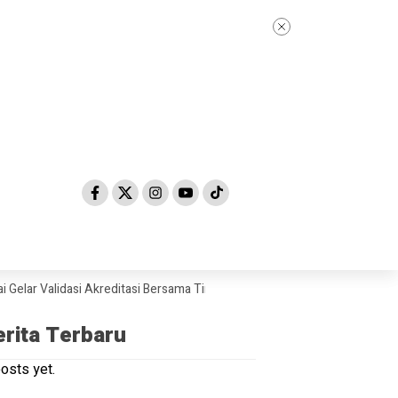
Validasi Akreditasi Bersama Tim Asesor BAN-PDM Tahun 2026
Skandal
erita Terbaru
osts yet.