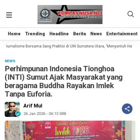
Home
Home
Trending
Trending
Headline
Headline
Berita
Berita
News
News
Entertainment
Entertainment
s Jurnalisme Bersama Sang Praktisi di UIN Sumatera Utara, ‘Menyentuh Hati Lewa
NEWS
Perhimpunan Indonesia Tionghoa
(INTI) Sumut Ajak Masyarakat yang
beragama Buddha Rayakan Imlek
Tanpa Euforia.
Arif Mul
26 Jan 2026 - 06:13 WIB