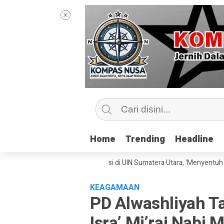
Home
Home
Trending
Trending
Headline
Headline
isme Bersama Sang Praktisi di UIN Sumatera Utara, ‘Menyentuh Hati Lewa
KEAGAMAAN
PD Alwashliyah T
Isra’ Mi’raj Nab