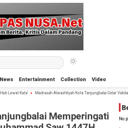
News
News
Entertainment
Entertainment
Collection
Collection
Video
Video
t Kata’
Madrasah Alwashliyah Kota Tanjungbalai Gelar Validasi Akr
B
anjungbalai Memperingati
No p
i Muhammad Saw 1447H