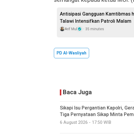
Antisipasi Gangguan Kamtibmas hi
Talawi Intensifkan Patroli Malam
Arif Mul
35 minutes
PD Al-Wasliyah
Baca Juga
Sikapi Isu Pergantian Kapolri, Ge
Tiga Pernyataan Sikap Minta Pem
6 August 2026 - 17:50 WIB