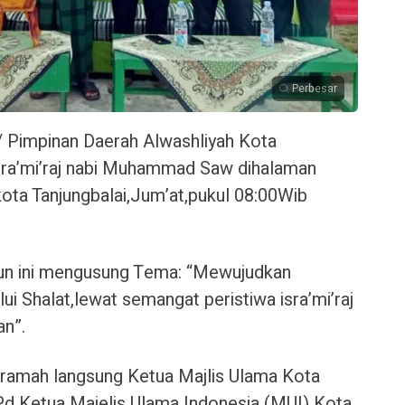
Perbesar
/ Pimpinan Daerah Alwashliyah Kota
 isra’mi’raj nabi Muhammad Saw dihalaman
ota Tanjungbalai,Jum’at,pukul 08:00Wib
hun ini mengusung Tema: “Mewujudkan
ui Shalat,lewat semangat peristiwa isra’mi’raj
n”.
eceramah langsung Ketua Majlis Ulama Kota
.Pd Ketua Majelis Ulama Indonesia (MUI) Kota