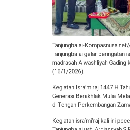
Tanjungbalai-Kompasnusa.net/
Tanjungbalai gelar peringatan
madrasah Alwashliyah Gading k
(16/1/2026).
Kegiatan Isra’miraj 1447 H Ta
Generasi Berakhlak Mulia Melal
di Tengah Perkembangan Zama
Kegiatan isra’mi’raj kali ini p
Tanjungbalai ust. Ardiansyah,S