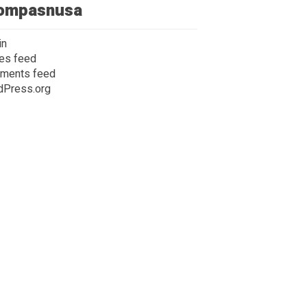
ompasnusa
in
ies feed
ments feed
dPress.org