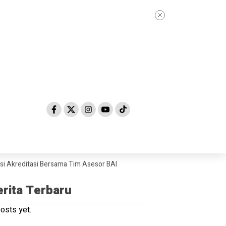
editasi Bersama Tim Asesor BAN-PDM Tahun 2026
Skandal Dugaan “Jual
erita Terbaru
osts yet.