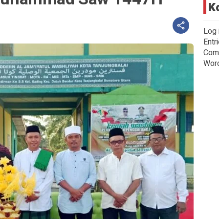
K
Log 
Entr
Com
Wor