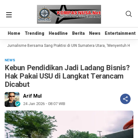
Home
Home
Trending
Trending
Headline
Headline
Berita
Berita
News
News
Entertainment
Entertainment
as Jurnalisme Bersama Sang Praktisi di UIN Sumatera Utara, ‘Menyentuh Hati Lew
NEWS
Kebun Pendidikan Jadi Ladang Bisnis?
Hak Pakai USU di Langkat Terancam
Dicabut
Arif Mul
24 Jan 2026 - 08:07 WIB