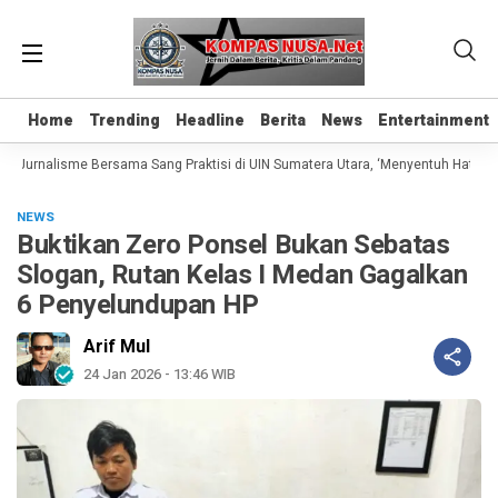
Home
Home
Trending
Trending
Headline
Headline
Berita
Berita
News
News
Entertainment
Entertainment
 Jurnalisme Bersama Sang Praktisi di UIN Sumatera Utara, ‘Menyentuh Hati Lewat
NEWS
Buktikan Zero Ponsel Bukan Sebatas
Slogan, Rutan Kelas I Medan Gagalkan
6 Penyelundupan HP
Arif Mul
24 Jan 2026 - 13:46 WIB