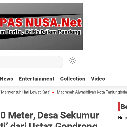
News
News
Entertainment
Entertainment
Collection
Collection
Video
Video
uh Hati Lewat Kata’
Madrasah Alwashliyah Kota Tanjungbalai Gelar V
B
0 Meter, Desa Sekumur
No p
i’ dari Ustaz Gondrong