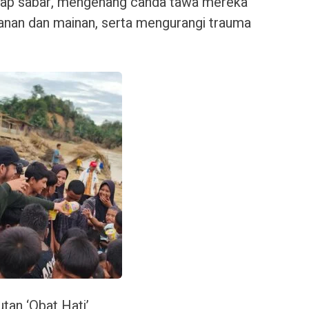
tap sabar, mengenang canda tawa mereka
anan dan mainan, serta mengurangi trauma
tan ‘Obat Hati’