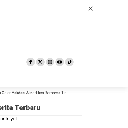
alidasi Akreditasi Bersama Tim Asesor BAN-PDM Tahun 2026
Skandal 
erita Terbaru
osts yet.