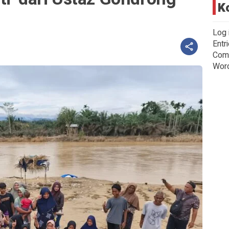
K
Log 
Entr
Com
Wor