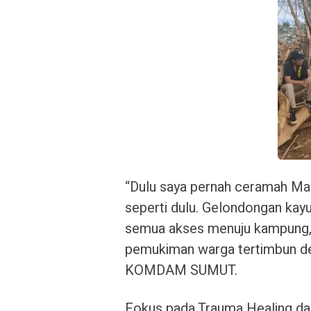
“Dulu saya pernah ceramah Mauli
seperti dulu. Gelondongan kay
semua akses menuju kampung, b
pemukiman warga tertimbun den
KOMDAM SUMUT.
Fokus pada Trauma Healing d