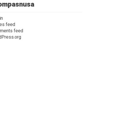
ompasnusa
in
ies feed
ments feed
dPress.org