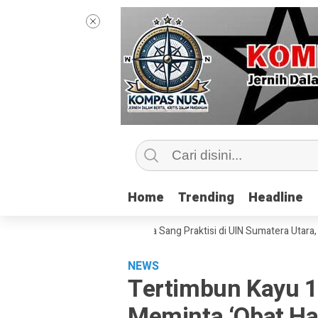
Home
Home
Trending
Trending
Headline
Headline
Kelas Jurnalisme Bersama Sang Praktisi di UIN Sumatera Utara, ‘Menyent
NEWS
Tertimbun Kayu 1
Meminta ‘Obat Hat