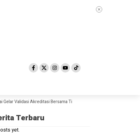
r Validasi Akreditasi Bersama Tim Asesor BAN-PDM Tahun 2026
Skanda
erita Terbaru
osts yet.