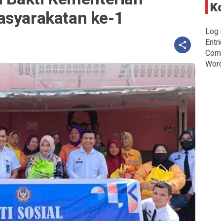
K
asyarakatan ke-1
Log 
Entr
Com
Wor