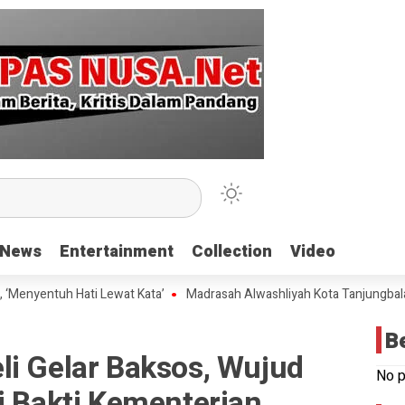
News
News
Entertainment
Entertainment
Collection
Collection
Video
Video
ntuh Hati Lewat Kata’
Madrasah Alwashliyah Kota Tanjungbalai Gela
B
li Gelar Baksos, Wujud
No p
i Bakti Kementerian