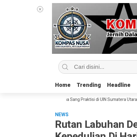
Home
Home
Trending
Trending
Headline
Headline
ip Kelas Jurnalisme Bersama Sang Praktisi di UIN Sumatera Utara, ‘Menye
NEWS
Rutan Labuhan De
Kepedulian Di Har