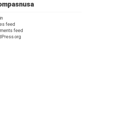
ompasnusa
in
ies feed
ments feed
dPress.org