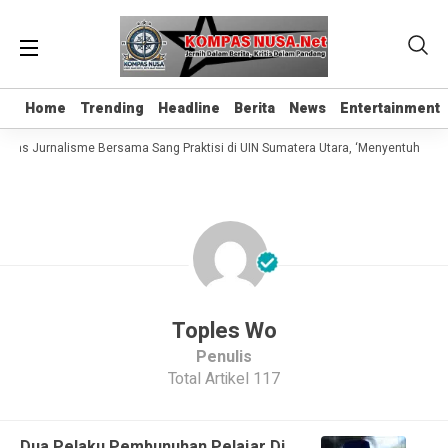
Home
Home
Trending
Trending
Headline
Headline
Berita
Berita
News
News
Entertainment
Entertainment
elas Jurnalisme Bersama Sang Praktisi di UIN Sumatera Utara, ‘Menyentuh Hati 
Toples Wo
Penulis
Total Artikel 117
Dua Pelaku Pembunuhan Pelajar Di