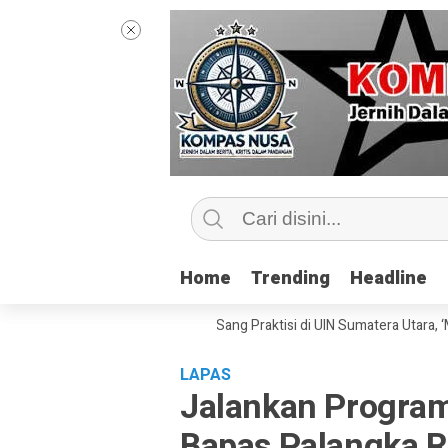
Home
Home
Trending
Trending
Headline
Headline
 Kelas Jurnalisme Bersama Sang Praktisi di UIN Sumatera Utara, ‘Menyent
LAPAS
Jalankan Progra
Bapas Palangka 