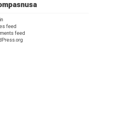
ompasnusa
in
ies feed
ments feed
dPress.org