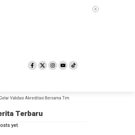
Validasi Akreditasi Bersama Tim Asesor BAN-PDM Tahun 2026
Skandal 
erita Terbaru
osts yet.