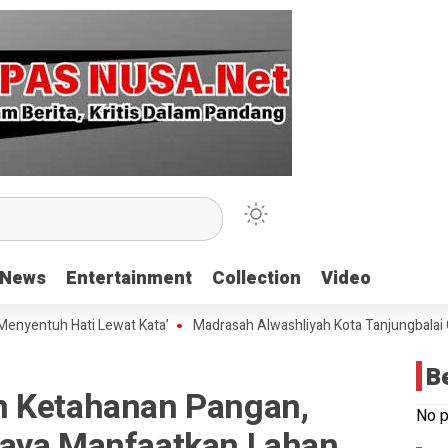
News
News
Entertainment
Entertainment
Collection
Collection
Video
Video
uh Hati Lewat Kata’
Madrasah Alwashliyah Kota Tanjungbalai Gelar 
B
m Ketahanan Pangan,
No p
Raya Manfaatkan Lahan