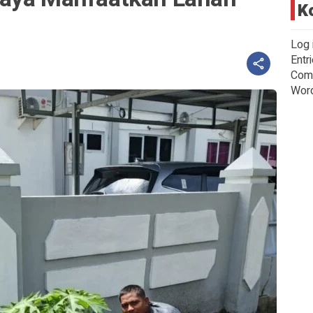
K
Log 
Entr
Com
Wor