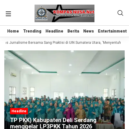
Home
Home
Trending
Trending
Headline
Headline
Berita
Berita
News
News
Entertainment
Entertainment
elas Jurnalisme Bersama Sang Praktisi di UIN Sumatera Utara, ‘Menyentuh Hati 
Headline
TP PKK) Kabupaten Deli Serdang
menggelar LP3PKK Tahun 2026