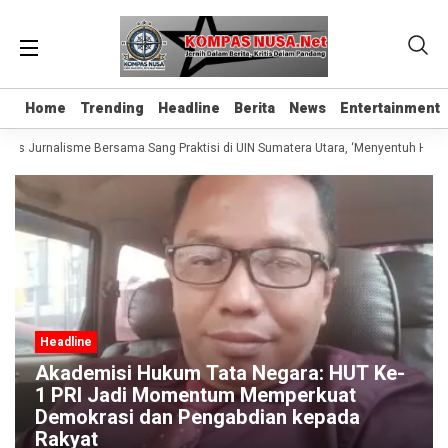
Home
Home
Trending
Trending
Headline
Headline
Berita
Berita
News
News
Entertainment
Entertainment
elas Jurnalisme Bersama Sang Praktisi di UIN Sumatera Utara, ‘Menyentuh Hati L
Headline
Akademisi Hukum Tata Negara: HUT Ke-
1 PRI Jadi Momentum Memperkuat
Demokrasi dan Pengabdian kepada
Rakyat