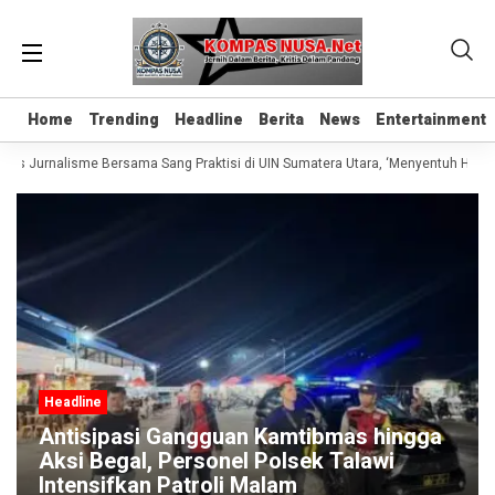
Home
Home
Trending
Trending
Headline
Headline
Berita
Berita
News
News
Entertainment
Entertainment
las Jurnalisme Bersama Sang Praktisi di UIN Sumatera Utara, ‘Menyentuh Hati L
Headline
Antisipasi Gangguan Kamtibmas hingga
Aksi Begal, Personel Polsek Talawi
Intensifkan Patroli Malam